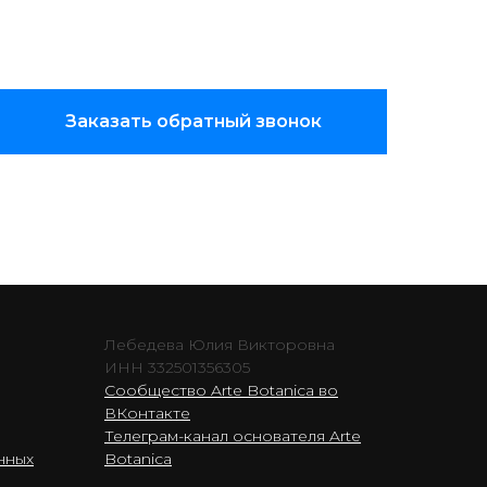
Заказать обратный звонок
Лебедева Юлия Викторовна
ИНН 332501356305
Сообщество Arte Botanica во
ВКонтакте
Телеграм-канал основателя Arte
нных
Botanica