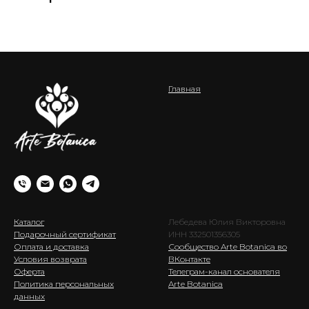
Главная
Каталог
Лебедева Юлия Викторовна
Подарочный сертификат
ИНН 332501356305
Оплата и доставка
Сообщество Arte Botanica во
Условия возврата
ВКонтакте
Оферта
Телеграм-канал основателя
Политика персональных
Arte Botanica
данных