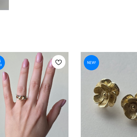
д
NEW!
з