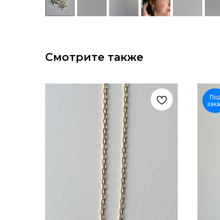
Смотрите также
По
зака