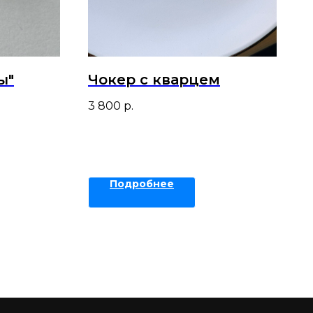
ы"
Чокер с кварцем
3 800
р.
Подробнее