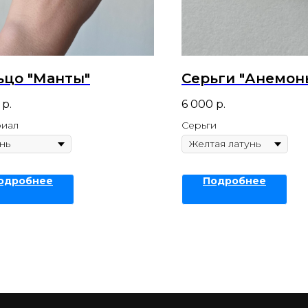
ьцо "Манты"
Серьги "Анемон
р.
6 000
р.
иал
Серьги
одробнее
Подробнее