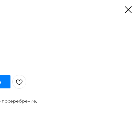
ь
 - посеребрение.